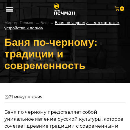
0
Мистер Печман
→
Блог
→
Баня по черному — что это такое,
устройство и польза
Баня по-черному:
традиции и
современность
21 минут чтения
Баня по черному представляет собой
уникальное явление русской культуры, которое
сочетает древние традиции с современными