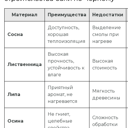
Материал
Преимущества
Недостатки
Доступность,
Выделение
Сосна
хорошая
смолы при
теплоизоляция
нагреве
Высокая
прочность,
Высокая
Лиственница
устойчивость к
стоимость
влаге
Приятный
Мягкость
Липа
аромат, не
древесины
нагревается
Не гниет,
Сложность
Осина
целебные
обработки
свойства