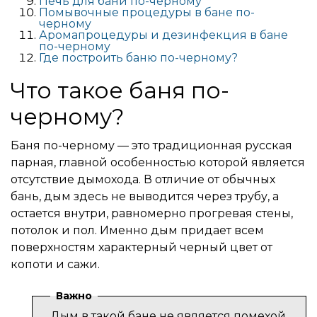
Печь для бани по-черному
Помывочные процедуры в бане по-
черному
Аромапроцедуры и дезинфекция в бане
по-черному
Где построить баню по-черному?
Что такое баня по-
черному?
Баня по-черному — это традиционная русская
парная, главной особенностью которой является
отсутствие дымохода. В отличие от обычных
бань, дым здесь не выводится через трубу, а
остается внутри, равномерно прогревая стены,
потолок и пол. Именно дым придает всем
поверхностям характерный черный цвет от
копоти и сажи.
Важно
Дым в такой бане не является помехой