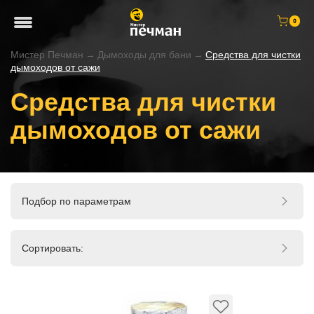
0
Мистер Печман
→
Дымоходы для бани
→
Cредства для чистки
дымоходов от сажи
Cредства для чистки
дымоходов от сажи
Подбор по параметрам
Сортировать: