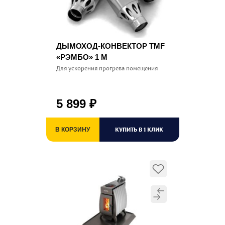
ДЫМОХОД-КОНВЕКТОР TMF
«РЭМБО» 1 М
Для ускорения прогрева помещения
5 899
₽
КУПИТЬ В 1 КЛИК
В КОРЗИНУ