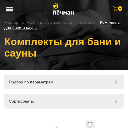
0
Мистер Печман
→
Для лёгкого пара
→
Текстиль
→
Комплекты
для бани и сауны
Комплекты для бани и
сауны
Подбор по параметрам
Сортировать: