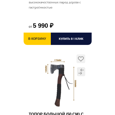
высококачественных парод дерева с
гастроёмкостью
5 990
₽
от
КУПИТЬ В 1 КЛИК
В КОРЗИНУ
ТОПОР БОЛЬШОЙ (50 СМ) С