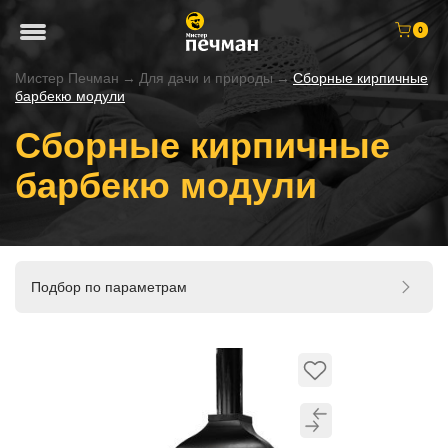
0
Мистер Печман
→
Для дачи и природы
→
Сборные кирпичные
барбекю модули
Сборные кирпичные
барбекю модули
Подбор по параметрам