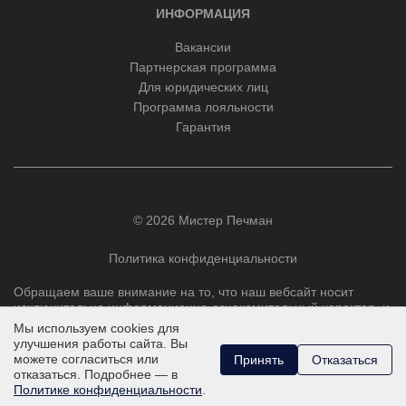
ИНФОРМАЦИЯ
Вакансии
Партнерская программа
Для юридических лиц
Программа лояльности
Гарантия
© 2026 Мистер Печман
Политика конфиденциальности
Обращаем ваше внимание на то, что наш вебсайт носит
исключительно информационно-ознакомительный характер, и
ни при каких условиях не является публичной офертой,
Мы используем cookies для
определяемой положениями Статьи 437 Гражданского
улучшения работы сайта. Вы
кодекса РФ.
можете согласиться или
Принять
Отказаться
отказаться. Подробнее — в
Политике конфиденциальности
.