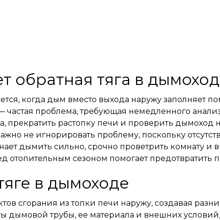
ет обратная тяга в дымохо
ется, когда дым вместо выхода наружу заполняет п
 — частая проблема, требующая немедленного анализ
ха, прекратить растопку печи и проверить дымоход 
 важно не игнорировать проблему, поскольку отсут
инает дымить сильно, срочно проветрить комнату и 
ед отопительным сезоном помогает предотвратить 
тяге в дымоходе
ов сгорания из топки печи наружу, создавая разниц
ы дымовой трубы, ее материала и внешних условий,