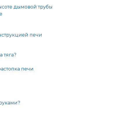
ысоте дымовой трубы
е
нструкцией печи
а тяга?
астопка печи
 руками?