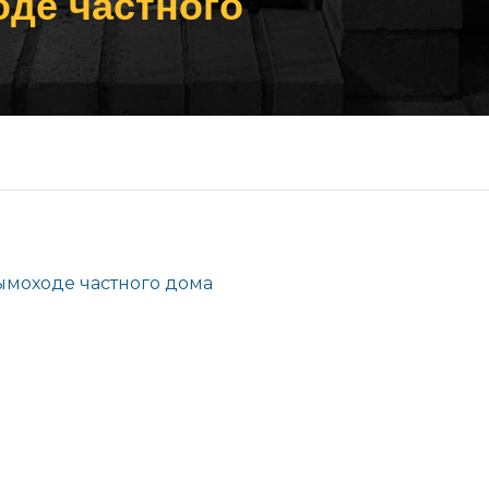
оде частного
дымоходе частного дома