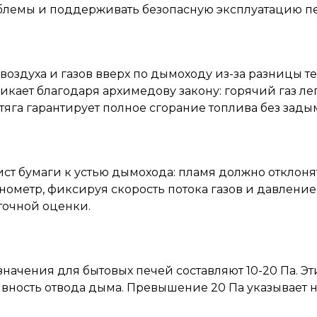
облемы и поддерживать безопасную эксплуатацию п
 воздуха и газов вверх по дымоходу из-за разницы
икает благодаря архимедову закону: горячий газ ле
я тяга гарантирует полное сгорание топлива без за
ст бумаги к устью дымохода: пламя должно отклоня
метр, фиксируя скорость потока газов и давление.
точной оценки.
е значения для бытовых печей составляют 10-20 Па.
ость отвода дыма. Превышение 20 Па указывает на 