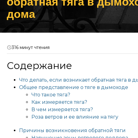
обратная тяга в дымох
дома
316 минут чтения
Содержание
Что делать, если возникает обратная тяга в 
Общее представление о тяге в дымоходе
Что такое тяга?
Как измеряется тяга?
В чем измеряется тяга?
Роза ветров и ее влияние на тягу
Причины возникновения обратной тяги
Нарушение зоны ветрового подпора