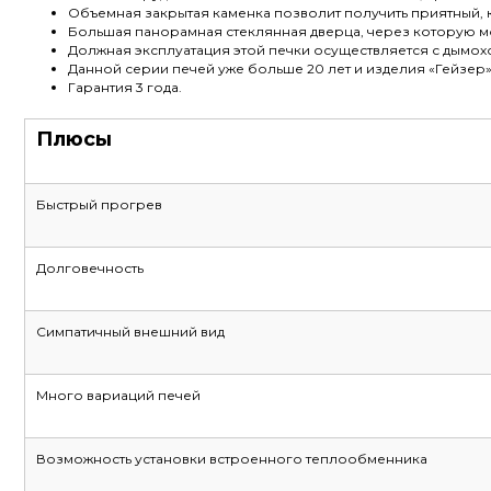
Объемная закрытая каменка позволит получить приятный,
Большая панорамная стеклянная дверца, через которую мо
Должная эксплуатация этой печки осуществляется с дымох
Данной серии печей уже больше 20 лет и изделия «Гейзер
Гарантия 3 года.
Плюсы
Быстрый прогрев
Долговечность
Симпатичный внешний вид
Много вариаций печей
Возможность установки встроенного теплообменника