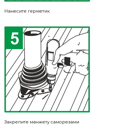
Нанесите герметик
Закрепите манжету саморезами