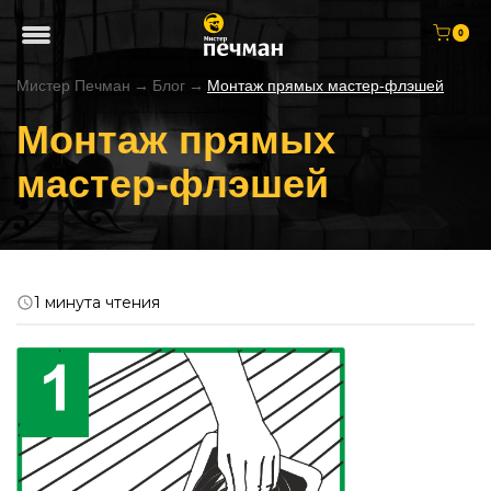
0
Мистер Печман
→
Блог
→
Монтаж прямых мастер-флэшей
Монтаж прямых
мастер-флэшей
1 минута чтения