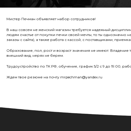
Мистер Печман объявляет набор сотрудников!
В наш совсем не женский магазин требуется надежный дисципли
людям счастье от покупки печки своей мечты, то ты однозначно 
заказы с сайта), а также работа с кассой, с поставщиками, прие
Образование, пол, рост и возраст значения не имеют. Владение
внешний вид, нерях не берем.
Трудоустройство по ТК РФ, обучение, график 5/2 с 9 до 19:00, ра
Ждем твое резюме на почту mrpechman@yandex.ru