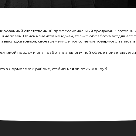
нированный ответственный профессиональный продажник, готовый мн
наш человек. Поиск клиентов не нужен, только обработка входящего 
мка и выкладка товара, своевременное пополнение товарного запаса, 
 техникой продаж и опыт работы в аналогичной сфере приветствуется
бота в Сормовском районе, стабильная зп от 25 000 руб.