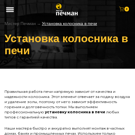
0
Мистер Печман
→
Установка колосника в печи
Установка колосника в
печи
Правильная работа печи напрямую зависит от качества и
надежности колосника. Этот элемент отвечает за подачу воздуха
и удаление золы, поэтому от него зависит эффективность
горения и долговечность топки. Мы выполняем
профессиональную
установку колосника в печи
любых
типов с гарантией качества.
Наши мастера быстро и аккуратно выполнят монтаж в частных
домах, банях и промышленных печах. Используем только