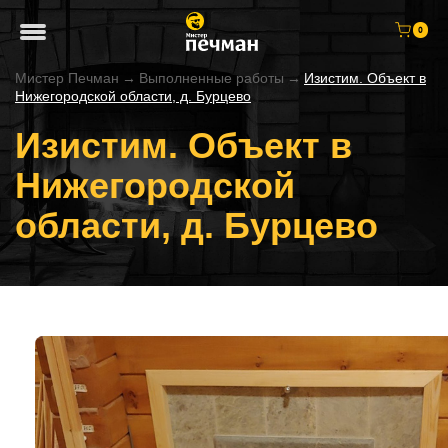
0
Мистер Печман
→
Выполненные работы
→
Изистим. Объект в
Нижегородской области, д. Бурцево
Изистим. Объект в
Нижегородской
области, д. Бурцево