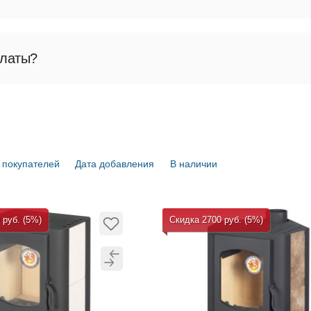
н») можно в интернет-магазине «Печман.рф». Доступ
платы?
ии условий эксплуатации и монтажа. Доступны разл
 Возможен самовывоз, курьерская доставка и отпра
 покупателей
Дата добавления
В наличии
 руб. (5%)
Скидка 2700 руб. (5%)