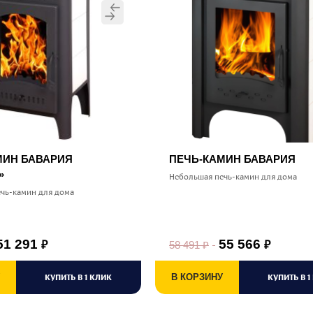
МИН БАВАРИЯ
ПЕЧЬ-КАМИН БАВАРИЯ
»
Небольшая печь-камин для дома
чь-камин для дома
51 291
55 566
58 491
₽
₽
₽
КУПИТЬ В 1 КЛИК
В КОРЗИНУ
КУПИТЬ В 1