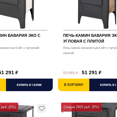
МИН БАВАРИЯ ЭКО С
ПЕЧЬ-КАМИН БАВАРИЯ Э
УГЛОВАЯ С ПЛИТОЙ
ощностью 6 кВт с чугунной
Печь-камин мощностью 6 кВт с чугу
плитой
51 291
51 291
53 991
₽
₽
₽
КУПИТЬ В 1 КЛИК
В КОРЗИНУ
КУПИТЬ В 1
 руб. (5%)
Скидка 2925 руб. (5%)