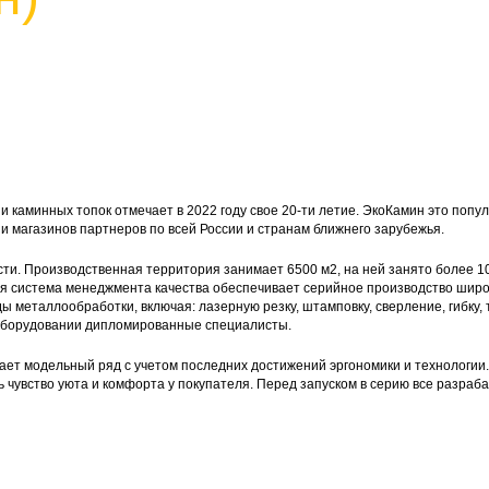
и каминных топок отмечает в 2022 году свое 20-ти летие. ЭкоКамин это поп
и магазинов партнеров по всей России и странам ближнего зарубежья.
сти. Производственная территория занимает 6500 м2, на ней занято более 1
ная система менеджмента качества обеспечивает серийное производство шир
 металлообработки, включая: лазерную резку, штамповку, сверление, гибку, 
 оборудовании дипломированные специалисты.
ает модельный ряд с учетом последних достижений эргономики и технологии
ь чувство уюта и комфорта у покупателя. Перед запуском в серию все разр