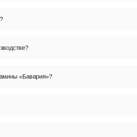
литой и духовкой, которые позволяют использовать 
?
ят пространство и позволяют эффективно использов
ид.
изводстве?
нный с применением лазерной резки, сварки и други
олговечность изделий.
камины «Бавария»?
городных домов и жилых помещений. Выбор зависит 
ымоход, следить за состоянием стекла и элементов