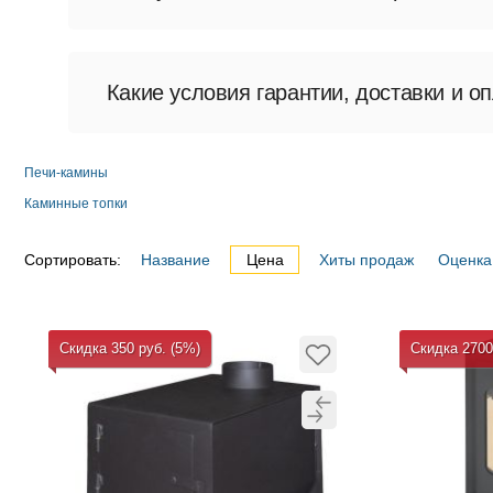
Купить печь-камин «Бавария» («ЭкоКами
Какие условия гарантии, доставки и о
Гарантия предоставляется при соблюден
банковские карты и безналичный расчёт.
Печи-камины
Каминные топки
Сортировать:
Название
Цена
Хиты продаж
Оценка
Скидка 350 руб. (5%)
Скидка 2700