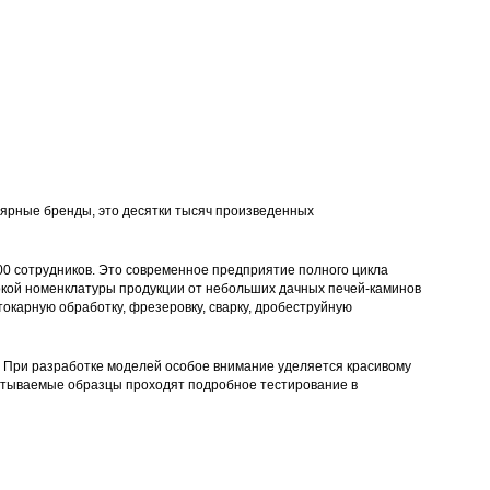
улярные бренды, это десятки тысяч произведенных
00 сотрудников. Это современное предприятие полного цикла
окой номенклатуры продукции от небольших дачных печей-каминов
токарную обработку, фрезеровку, сварку, дробеструйную
. При разработке моделей особое внимание уделяется красивому
абатываемые образцы проходят подробное тестирование в