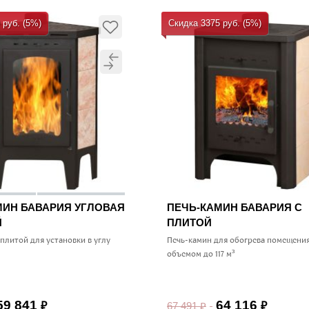
 руб. (5%)
Скидка 3375 руб. (5%)
МИН БАВАРИЯ УГЛОВАЯ
ПЕЧЬ-КАМИН БАВАРИЯ С
Й
ПЛИТОЙ
 плитой для установки в углу
Печь-камин для обогрева помещени
объемом до 117 м³
59 841
64 116
67 491
₽
₽
₽