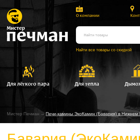
О компании
Конт
Найти все товары со скидкой
Для лёгкого пара
Для тепла
Дымо
Мистер Печман
→
Печи-камины ЭкоКамин (Бавария) в Нижнем
Бавария (ЭкоКами