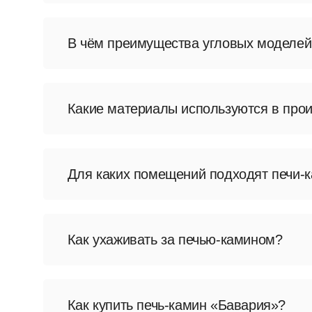
Да, доступны печи-камины «Бавария» с п
отопления, но и для приготовления еды.
В чём преимущества угловых моделей
Угловые печи-камины «Бавария» эконом
при этом функциональность и внешний в
Какие материалы используются в про
Используется листовой металл, обработа
обеспечивает точность изготовления и д
Для каких помещений подходят печи-
Модели подходят для отопления дач, за
конкретной модели.
Как ухаживать за печью-камином?
Необходимо регулярно очищать топку и д
от интенсивности эксплуатации.
Как купить печь-камин «Бавария»?