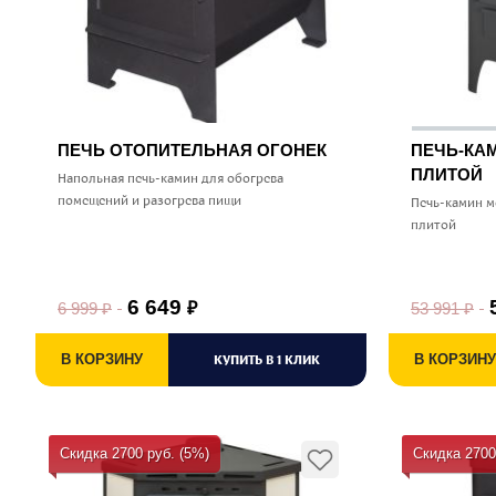
ПЕЧЬ ОТОПИТЕЛЬНАЯ ОГОНЕК
ПЕЧЬ-КА
ПЛИТОЙ
Напольная печь-камин для обогрева
помещений и разогрева пищи
Печь-камин м
плитой
6 649
6 999
₽
53 991
₽
₽
В КОРЗИНУ
КУПИТЬ В 1 КЛИК
В КОРЗИНУ
Скидка 2700 руб. (5%)
Скидка 2700