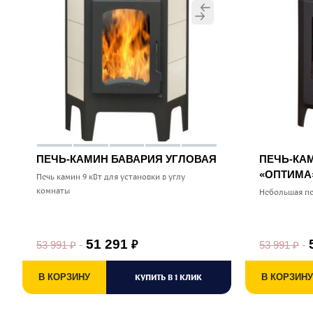
ПЕЧЬ-КАМИН БАВАРИЯ УГЛОВАЯ
ПЕЧЬ-КА
«ОПТИМА
Печь камин 9 кВт для установки в углу
комнаты
Небольшая пе
51 291
53 991
₽
53 991
₽
₽
В КОРЗИНУ
КУПИТЬ В 1 КЛИК
В КОРЗИНУ