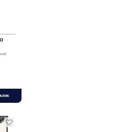
КО
нной
 КЛИК