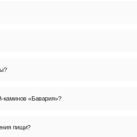
 дровяных печей, каминов и каминных топок с более
бласти и включает полный цикл металлообработки.
-каминов «ЭкоКамин», сочетающая функции отоплени
пользование в жилых домах и дачах.
ны?
Бавария Призматик», «Бавария Панорама», угловые м
ами для расширенного обзора огня.
ей-каминов «Бавария»?
нением современных технологий обработки металла.
я и визуальному эффекту пламени.
ения пищи?