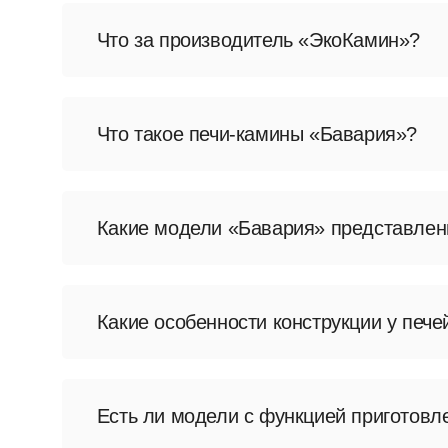
Что за производитель «ЭкоКамин»?
«ЭкоКамин» — российский производитель
Производство расположено в Тверской о
Что такое печи-камины «Бавария»?
«Бавария» — популярная линейка печей
интерьера. Модели ориентированы на ис
Какие модели «Бавария» представле
В ассортимент входят «Бавария Эко», «
духовкой, а также модели с тремя стекл
Какие особенности конструкции у печ
Печи изготавливаются из стали с приме
качеству сборки, эффективности горени
Есть ли модели с функцией приготовл