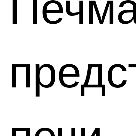
Печм
предс