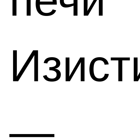
печи
Изист
—