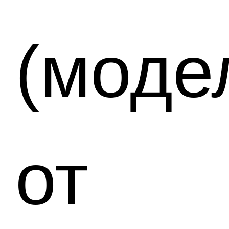
(моде
от