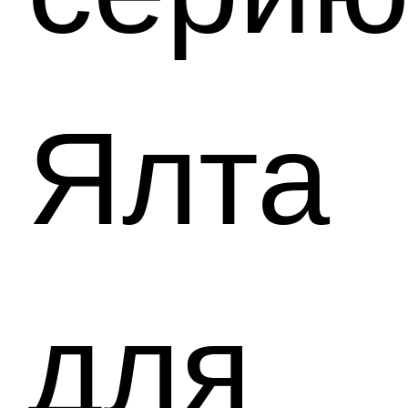
Ялта
для