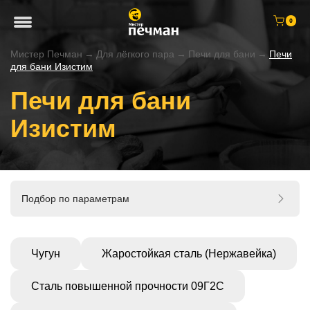
0
Мистер Печман
→
Для лёгкого пара
→
Печи для бани
→
Печи
для бани Изистим
Печи для бани
Изистим
Подбор по параметрам
Чугун
Жаростойкая сталь (Нержавейка)
Сталь повышенной прочности 09Г2С