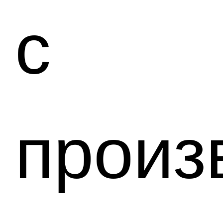
с
произ