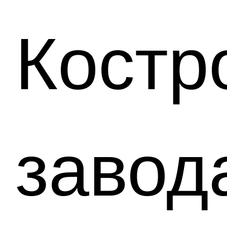
Костр
завод