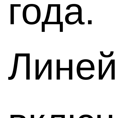
года.
Линей