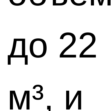
до 22
м³, и