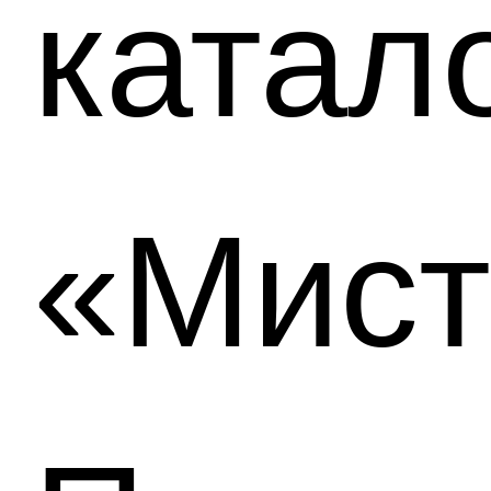
катал
«Мист