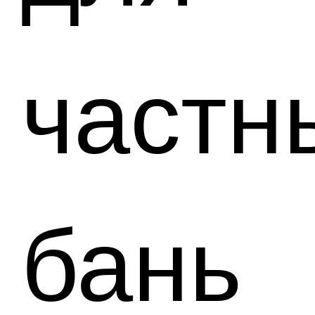
частн
бань