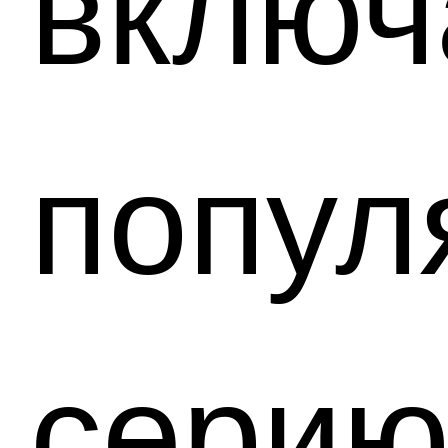
включ
попул
сери