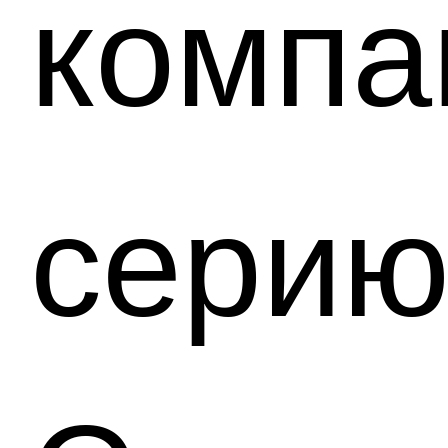
компа
сери