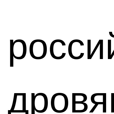
росси
дровя