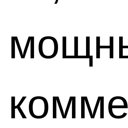
мощн
комме