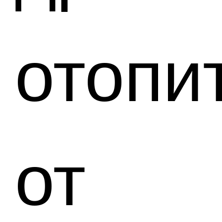
отопи
от