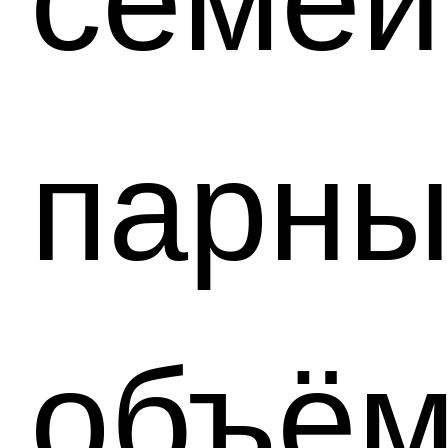
семей
парны
объё