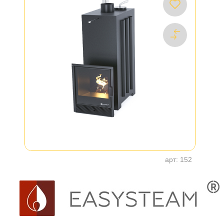
арт:
152