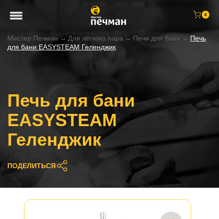
0
Мистер Печман
→
Для лёгкого пара
→
Печи для бани
→
Печь
для бани EASYSTEAM Геленджик
Печь для бани
EASYSTEAM
Геленджик
ПОДЕЛИТЬСЯ