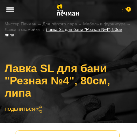
0
Мистер Печман
→
Для лёгкого пара
→
Мебель и фурнитура
→
Лавки и скамейки
→
Лавка SL для бани "Резная №4", 80см,
липа
Лавка SL для бани
"Резная №4", 80см,
липа
ПОДЕЛИТЬСЯ