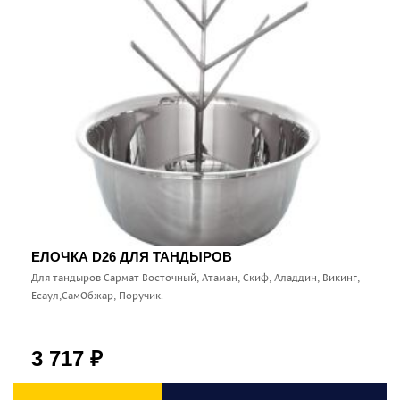
ЕЛОЧКА D26 ДЛЯ ТАНДЫРОВ
Для тандыров Сармат Восточный, Атаман, Скиф, Аладдин, Викинг,
Есаул,СамОбжар, Поручик.
3 717
₽