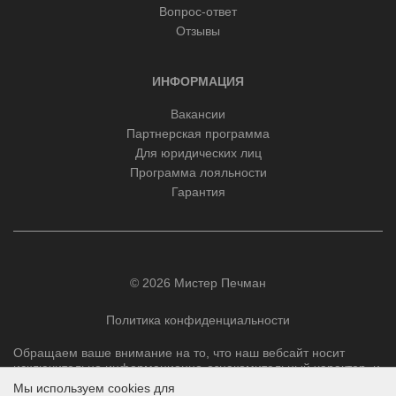
Вопрос-ответ
Отзывы
ИНФОРМАЦИЯ
Вакансии
Партнерская программа
Для юридических лиц
Программа лояльности
Гарантия
© 2026 Мистер Печман
Политика конфиденциальности
Обращаем ваше внимание на то, что наш вебсайт носит
исключительно информационно-ознакомительный характер, и
ни при каких условиях не является публичной офертой,
Мы используем cookies для