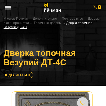
0
Мистер Печман
→
Дополнительно
→
Печное литье
→
Дверцы,
люки, прочистки
→
Топочные дверцы
→
Дверка топочная
Везувий ДТ-4С
Дверка топочная
Везувий ДТ-4С
ПОДЕЛИТЬСЯ