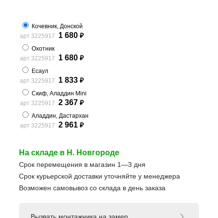
Кочевник, Донской
1 680
арт 3225917
₽
Охотник
1 680
арт 3225917
₽
Есаул
1 833
арт 3225917
₽
Скиф, Аладдин Mini
2 367
арт 3225917
₽
Аладдин, Дастархан
2 961
арт 3225917
₽
На складе в Н. Новгороде
Срок перемещения в магазин 1—3 дня
Срок курьерской доставки уточняйте у менеджера
Возможен самовывоз со склада в день заказа
Вызвать монтажника на замер