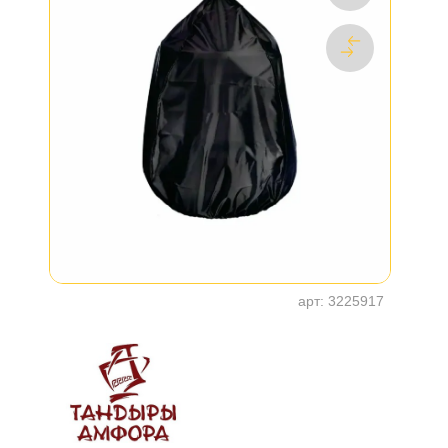
арт:
3225917