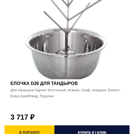
ЕЛОЧКА D26 ДЛЯ ТАНДЫРОВ
Для тандыров Сармат Восточный, Атаман, Скиф, Аладдин, Викинг,
Есаул,СамОбжар, Поручик.
3 717
₽
КУПИТЬ В 1 КЛИК
В КОРЗИНУ