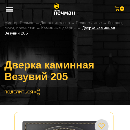
0
Мистер Печман
→
Дополнительно
→
Печное литье
→
Дверцы,
люки, прочистки
→
Каминные дверцы
→
Дверка каминная
Везувий 205
Дверка каминная
Везувий 205
ПОДЕЛИТЬСЯ