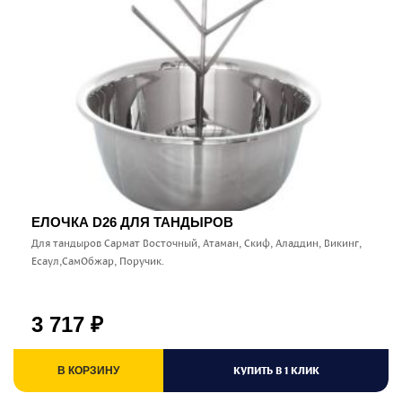
ЕЛОЧКА D26 ДЛЯ ТАНДЫРОВ
Для тандыров Сармат Восточный, Атаман, Скиф, Аладдин, Викинг,
Есаул,СамОбжар, Поручик.
3 717
₽
КУПИТЬ В 1 КЛИК
В КОРЗИНУ