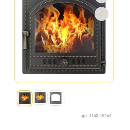
арт:
1153-16454