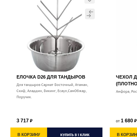
ЕЛОЧКА D26 ДЛЯ ТАНДЫРОВ
ЧЕХОЛ 
(ПЛОТНО
Для тандыров Сармат Восточный, Атаман,
Скиф, Аладдин, Викинг, Есаул,СамОбжар,
Амфора, Ро
Поручик.
3 717
1 680
от
₽
₽
В КОРЗИНУ
КУПИТЬ В 1 КЛИК
В КОРЗИН