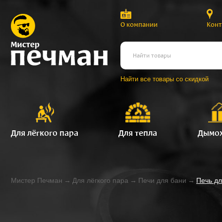
О компании
Конт
Найти все товары со скидкой
Для лёгкого пара
Для тепла
Дымо
Мистер Печман
→
Для лёгкого пара
→
Печи для бани
→
Печь дл