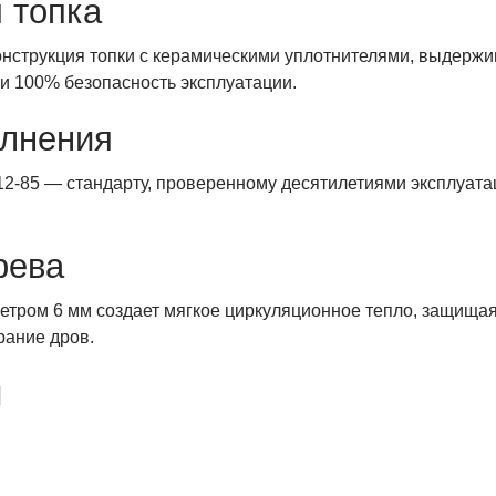
 топка
нструкция топки с керамическими уплотнителями, выдерж
и 100% безопасность эксплуатации.
олнения
12-85 — стандарту, проверенному десятилетиями эксплуатац
рева
метром 6 мм создает мягкое циркуляционное тепло, защищая
рание дров.
и