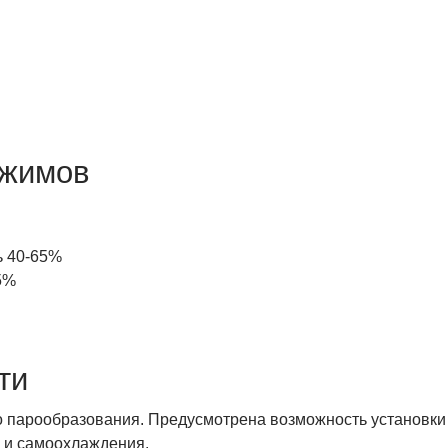
ежимов
ь 40-65%
5%
ти
о парообразования. Предусмотрена возможность установки
и и самоохлаждения.