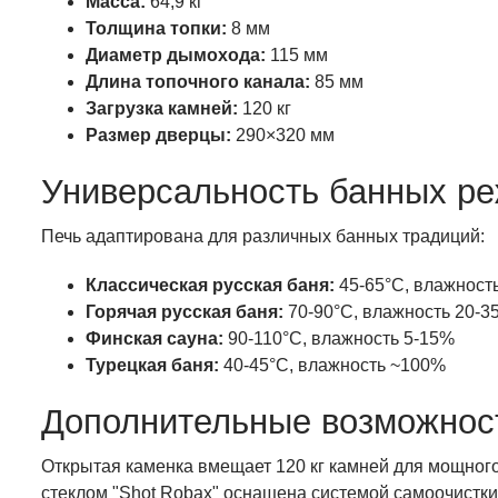
Масса:
64,9 кг
Толщина топки:
8 мм
Диаметр дымохода:
115 мм
Длина топочного канала:
85 мм
Загрузка камней:
120 кг
Размер дверцы:
290×320 мм
Универсальность банных р
Печь адаптирована для различных банных традиций:
Классическая русская баня:
45-65°C, влажност
Горячая русская баня:
70-90°C, влажность 20-3
Финская сауна:
90-110°C, влажность 5-15%
Турецкая баня:
40-45°C, влажность ~100%
Дополнительные возможнос
Открытая каменка вмещает 120 кг камней для мощног
стеклом "Shot Robax" оснащена системой самоочистк