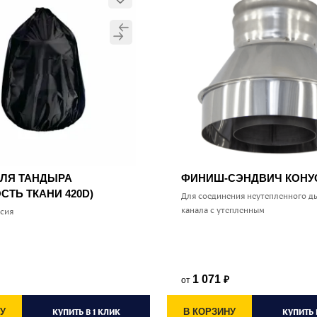
ДЛЯ ТАНДЫРА
ФИНИШ-СЭНДВИЧ КОН
СТЬ ТКАНИ 420D)
Для соединения неутепленного д
канала с утепленным
ссия
1 071
от
₽
У
КУПИТЬ В 1 КЛИК
В КОРЗИНУ
КУПИТЬ 