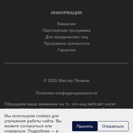
ИНФОРМАЦИЯ
Вакансии
Партнерская программа
Для юридических лиц
Программа лояльности
Гарантия
© 2026 Мистер Печман
Политика конфиденциальности
Обращаем ваше внимание на то, что наш вебсайт носит
исключительно информационно-ознакомительный характер, и
ни при каких условиях не является публичной офертой,
Мы используем cookies для
определяемой положениями Статьи 437 Гражданского
улучшения работы сайта. Вы
кодекса РФ.
можете согласиться или
Принять
Отказаться
отказаться. Подробнее — в