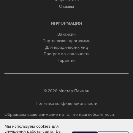
Отзывы
ИНФОРМАЦИЯ
Вакансии
Партнерская программа
Для юридических лиц
Программа лояльности
Гарантия
© 2026 Мистер Печман
Политика конфиденциальности
Обращаем ваше внимание на то, что наш вебсайт носит
исключительно информационно-ознакомительный характер, и
ни при каких условиях не является публичной офертой,
Мы используем cookies для
определяемой положениями Статьи 437 Гражданского
улучшения работы сайта. Вы