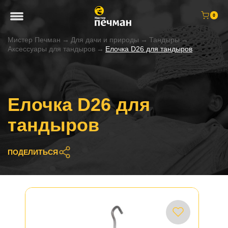
0
Мистер Печман
→
Для дачи и природы
→
Тандыры
→
Аксессуары для тандыров
→
Елочка D26 для тандыров
Елочка D26 для
тандыров
ПОДЕЛИТЬСЯ