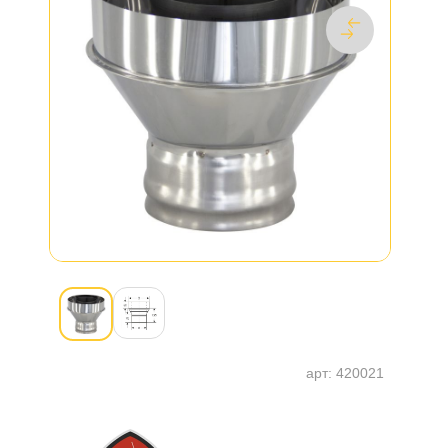
арт:
420021