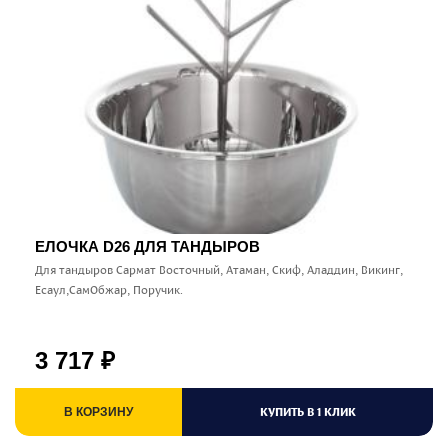
ЕЛОЧКА D26 ДЛЯ ТАНДЫРОВ
Для тандыров Сармат Восточный, Атаман, Скиф, Аладдин, Викинг,
Есаул,СамОбжар, Поручик.
3 717
₽
КУПИТЬ В 1 КЛИК
В КОРЗИНУ