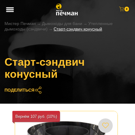
0
Мистер Печман
→
Дымоходы для бани
→
Утепленные
дымоходы (сэндвичи)
→
Старт-сэндвич конусный
Старт-сэндвич
конусный
ПОДЕЛИТЬСЯ
Вернём 107 руб. (10%)