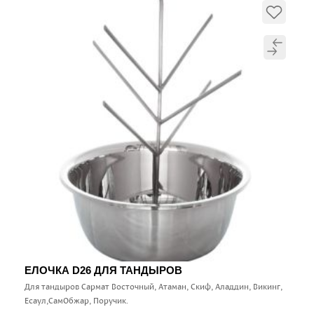
ЕЛОЧКА D26 ДЛЯ ТАНДЫРОВ
Для тандыров Сармат Восточный, Атаман, Скиф, Аладдин, Викинг,
Есаул,СамОбжар, Поручик.