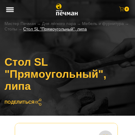
0
Мистер Печман
→
Для лёгкого пара
→
Мебель и фурнитура
→
Столы
→
Стол SL "Прямоугольный", липа
Стол SL
"Прямоугольный",
липа
ПОДЕЛИТЬСЯ