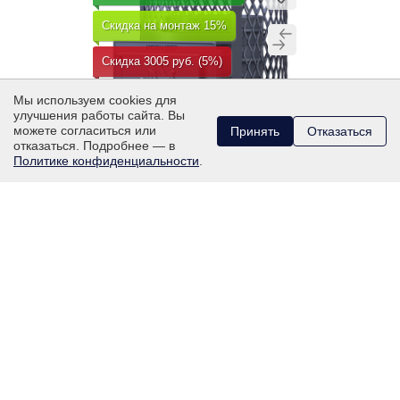
Скидка на монтаж 15%
Скидка 3005 руб. (5%)
Мы используем cookies для
улучшения работы сайта. Вы
можете согласиться или
Принять
Отказаться
отказаться. Подробнее — в
Политике конфиденциальности
.
ПЕЧЬ ДЛЯ БАНИ ИСКАНДЕР
25 В СЕТКЕ
Чугунная банная печь для парного
помещения объемом 25 м³
57 095
₽
60 100
₽
КУПИТЬ В 1 КЛИК
В КОРЗИНУ