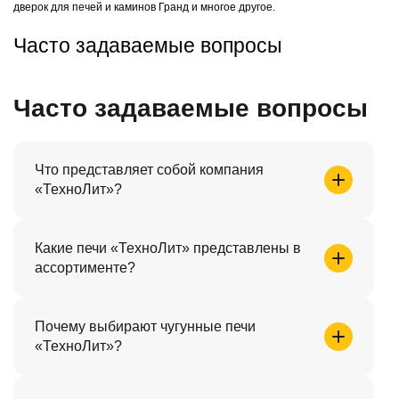
дверок для печей и каминов Гранд и многое другое.
Часто задаваемые вопросы
Часто задаваемые вопросы
Что представляет собой компания
«ТехноЛит»?
«ТехноЛит» — российский производитель
Какие печи «ТехноЛит» представлены в
чугунных печей и комплектующих для бань.
ассортименте?
Предприятие выпускает печи серии «Гефест»,
«Гром», «Гроза», «Ураган», «Искандер» и
В ассортимент входят банные печи «ТехноЛит»
«Авангард».
Почему выбирают чугунные печи
различных серий и мощностей. Среди популярных
«ТехноЛит»?
решений — модели «Гефест», «Гром», «Гроза»,
«Ураган», «Искандер» и «Авангард» для парных
Чугунные печи «ТехноЛит» отличаются высокой
разного объёма.