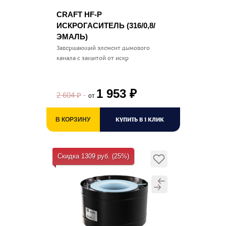
CRAFT HF-P
ИСКРОГАСИТЕЛЬ (316/0,8/
ЭМАЛЬ)
Завершающий элемент дымового
канала с защитой от искр
1 953
₽
2 604
₽
от
КУПИТЬ В 1 КЛИК
В КОРЗИНУ
Скидка 1309 руб. (25%)