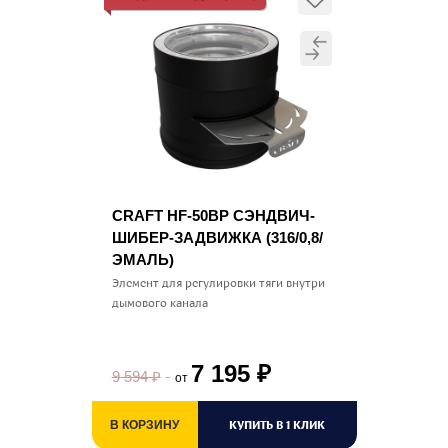
CRAFT HF-50BP СЭНДВИЧ-
ШИБЕР-ЗАДВИЖКА (316/0,8/
ЭМАЛЬ)
Элемент для регулировки тяги внутри
дымового канала
7 195
₽
9 594
₽
от
КУПИТЬ В 1 КЛИК
В КОРЗИНУ