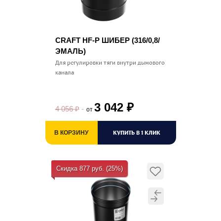
CRAFT HF-P ШИБЕР (316/0,8/
ЭМАЛЬ)
Для регулировки тяги внутри дымового
канала
3 042
₽
4 056
₽
от
КУПИТЬ В 1 КЛИК
В КОРЗИНУ
Скидка 877 руб. (25%)