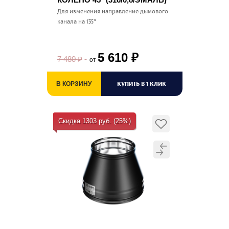
Для изменения направление дымового
канала на 135°
5 610
₽
7 480
₽
от
КУПИТЬ В 1 КЛИК
В КОРЗИНУ
Скидка 1303 руб. (25%)