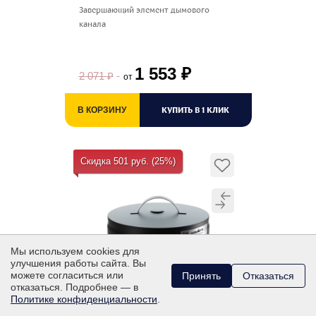
Завершающий элемент дымового
канала
1 553
₽
2 071
₽
от
КУПИТЬ В 1 КЛИК
В КОРЗИНУ
Скидка 501 руб. (25%)
Мы используем cookies для
улучшения работы сайта. Вы
можете согласиться или
Принять
Отказаться
отказаться. Подробнее — в
Политике конфиденциальности
.