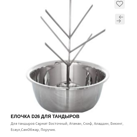
ЕЛОЧКА D26 ДЛЯ ТАНДЫРОВ
Для тандыров Сармат Восточный, Атаман, Скиф, Аладдин, Викинг,
Есаул,СамОбжар, Поручик.