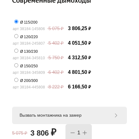
Ø 115/200
5 075
₽
3 806,25
арт 38184-145806
₽
Ø 120/220
5 402
₽
4 051,50
арт 38184-245807
₽
Ø 130/230
5 750
₽
4 312,50
арт 38184-345810
₽
Ø 150/250
6 402
₽
4 801,50
арт 38184-345809
₽
Ø 200/300
8 222
₽
6 166,50
арт 38184-445808
₽
Вызвать монтажника на замер
₽
3 806
5 075
₽