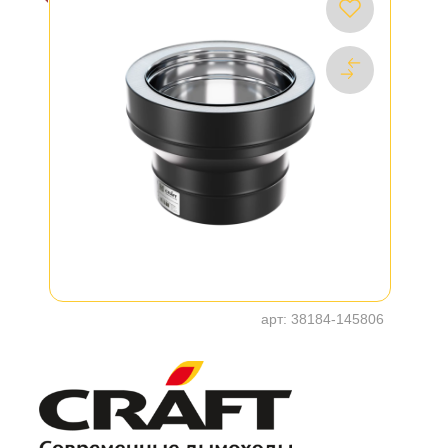
арт:
38184-145806