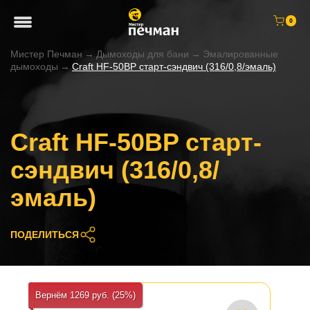
0
Мистер Печман
→
Дымоходы для бани
→
Эмалированные
дымоходы
→
Craft HF-50BP старт-сэндвич (316/0,8/эмаль)
Craft HF-50BP старт-
сэндвич (316/0,8/
эмаль)
ПОДЕЛИТЬСЯ
Вернём 1269 руб. (25%)