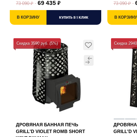
69 435
73 090
₽
73 090
₽
₽
В КОРЗИНУ
КУПИТЬ В 1 КЛИК
В КОРЗИНУ
Скидка 3590 руб. (5%)
Скидка 2940
ДРОВЯНАЯ БАННАЯ ПЕЧЬ
ДРОВЯНА
GRILL'D VIOLET ROMB SHORT
GRILL'D 