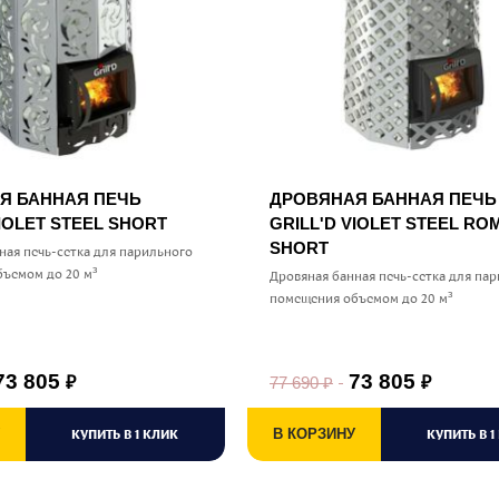
Я БАННАЯ ПЕЧЬ
ДРОВЯНАЯ БАННАЯ ПЕЧЬ
VIOLET STEEL SHORT
GRILL'D VIOLET STEEL RO
SHORT
ная печь-сетка для парильного
ъемом до 20 м³
Дровяная банная печь-сетка для па
помещения объемом до 20 м³
73 805
73 805
77 690
₽
₽
₽
КУПИТЬ В 1 КЛИК
В КОРЗИНУ
КУПИТЬ В 1