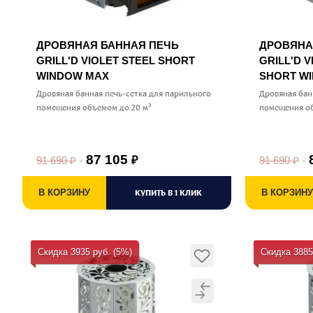
ДРОВЯНАЯ БАННАЯ ПЕЧЬ
ДРОВЯНА
GRILL'D VIOLET STEEL SHORT
GRILL'D 
WINDOW MAX
SHORT W
Дровяная банная печь-сетка для парильного
Дровяная бан
помещения объемом до 20 м³
помещения об
87 105
91 690
₽
91 690
₽
₽
В КОРЗИНУ
КУПИТЬ В 1 КЛИК
В КОРЗИНУ
Скидка 3935 руб. (5%)
Скидка 3885