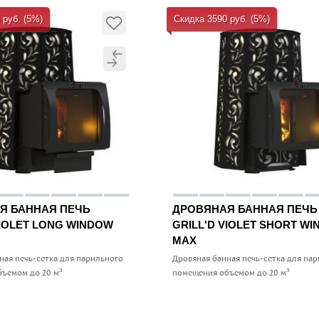
 руб. (5%)
Скидка 3590 руб. (5%)
Я БАННАЯ ПЕЧЬ
ДРОВЯНАЯ БАННАЯ ПЕЧЬ
VIOLET LONG WINDOW
GRILL'D VIOLET SHORT W
MAX
ная печь-сетка для парильного
Дровяная банная печь-сетка для па
ъемом до 20 м³
помещения объемом до 20 м³