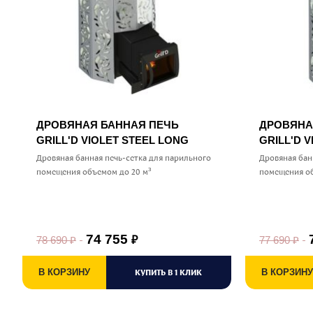
ДРОВЯНАЯ БАННАЯ ПЕЧЬ
ДРОВЯНА
GRILL'D VIOLET STEEL LONG
GRILL'D 
Дровяная банная печь-сетка для парильного
Дровяная бан
помещения объемом до 20 м³
помещения об
74 755
78 690
₽
77 690
₽
₽
В КОРЗИНУ
КУПИТЬ В 1 КЛИК
В КОРЗИНУ