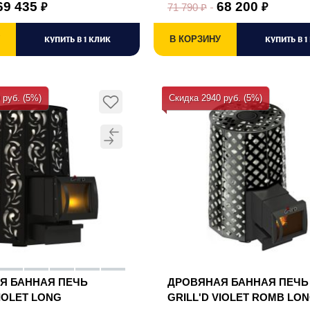
69 435
68 200
71 790
₽
₽
₽
КУПИТЬ В 1 КЛИК
В КОРЗИНУ
КУПИТЬ В 1
 руб. (5%)
Скидка 2940 руб. (5%)
Я БАННАЯ ПЕЧЬ
ДРОВЯНАЯ БАННАЯ ПЕЧЬ
VIOLET LONG
GRILL'D VIOLET ROMB LO