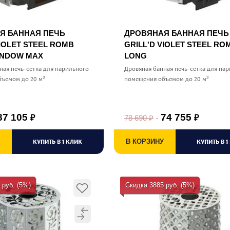
Я БАННАЯ ПЕЧЬ
ДРОВЯНАЯ БАННАЯ ПЕЧЬ
VIOLET STEEL ROMB
GRILL'D VIOLET STEEL RO
INDOW MAX
LONG
ная печь-сетка для парильного
Дровяная банная печь-сетка для па
ъемом до 20 м³
помещения объемом до 20 м³
87 105
74 755
78 690
₽
₽
₽
КУПИТЬ В 1 КЛИК
В КОРЗИНУ
КУПИТЬ В 1
 руб. (5%)
Скидка 3885 руб. (5%)