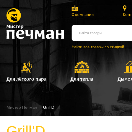
О компании
Конт
Найти все товары со скидкой
Для лёгкого пара
Для тепла
Дымо
Мистер Печман
→
Grill’D
Grill’D