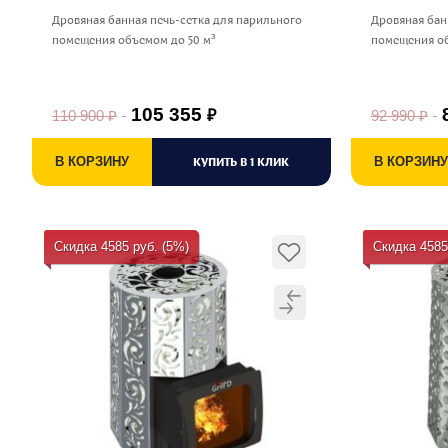
Дровяная банная печь-сетка для парильного
Дровяная бан
помещения объемом до 50 м³
помещения об
105 355
110 900
₽
92 990
₽
₽
В КОРЗИНУ
КУПИТЬ В 1 КЛИК
В КОРЗИНУ
Скидка 4585 руб. (5%)
Скидка 4585