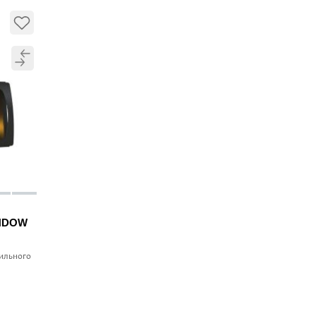
INDOW
рильного