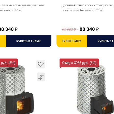
ная печь-сетка для парильного
Дровяная банная печь-сетка для па
ъемом до 20 м³
помещения объемом до 20 м³
88 340
88 340
92 990
₽
₽
₽
КУПИТЬ В 1 КЛИК
В КОРЗИНУ
КУПИТЬ В 1
 руб. (5%)
Скидка 3935 руб. (5%)