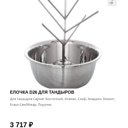
ЕЛОЧКА D26 ДЛЯ ТАНДЫРОВ
Для тандыров Сармат Восточный, Атаман, Скиф, Аладдин, Викинг,
Есаул,СамОбжар, Поручик.
3 717
₽