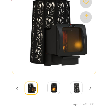
арт:
3243508