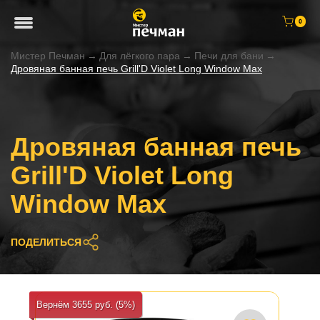
0
Мистер Печман
→
Для лёгкого пара
→
Печи для бани
→
Дровяная банная печь Grill'D Violet Long Window Max
Дровяная банная печь
Grill'D Violet Long
Window Max
ПОДЕЛИТЬСЯ
Вернём 3655 руб. (5%)