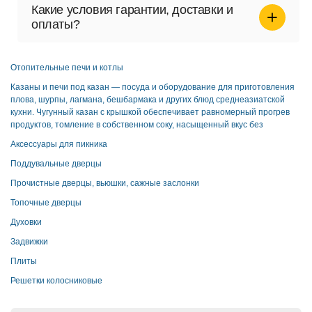
Какие условия гарантии, доставки и
оплаты?
Гарантия предоставляется при соблюдении условий
эксплуатации. Доступны различные способы оплаты:
Отопительные печи и котлы
наличные, банковские карты и безналичный расчёт.
Возможен самовывоз, курьерская доставка и отправка
Казаны и печи под казан — посуда и оборудование для приготовления
транспортными компаниями.
плова, шурпы, лагмана, бешбармака и других блюд среднеазиатской
кухни. Чугунный казан с крышкой обеспечивает равномерный прогрев
продуктов, томление в собственном соку, насыщенный вкус без
Аксессуары для пикника
Поддувальные дверцы
Прочистные дверцы, вьюшки, сажные заслонки
Топочные дверцы
Духовки
Задвижки
Плиты
Решетки колосниковые