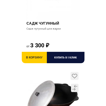
САДЖ ЧУГУННЫЙ
Садж чугунный для жарки
3 300
₽
от
КУПИТЬ В 1 КЛИК
В КОРЗИНУ