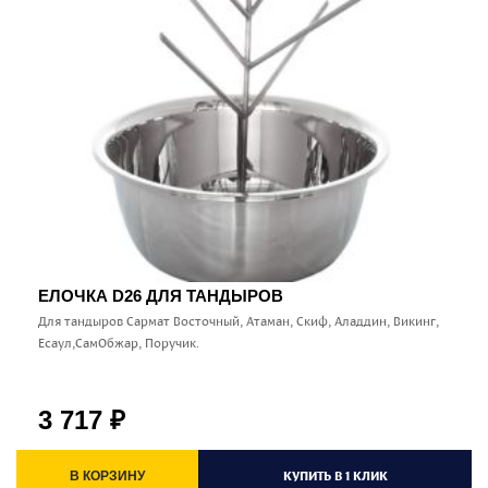
ЕЛОЧКА D26 ДЛЯ ТАНДЫРОВ
Для тандыров Сармат Восточный, Атаман, Скиф, Аладдин, Викинг,
Есаул,СамОбжар, Поручик.
3 717
₽
КУПИТЬ В 1 КЛИК
В КОРЗИНУ