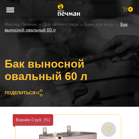
0
Мистер Печман
→
Для лёгкого пара
→
Баки для воды
→
Бак
выносной овальный 60 л
Бак выносной
овальный 60 л
ПОДЕЛИТЬСЯ
Вернём 0 руб. (%)