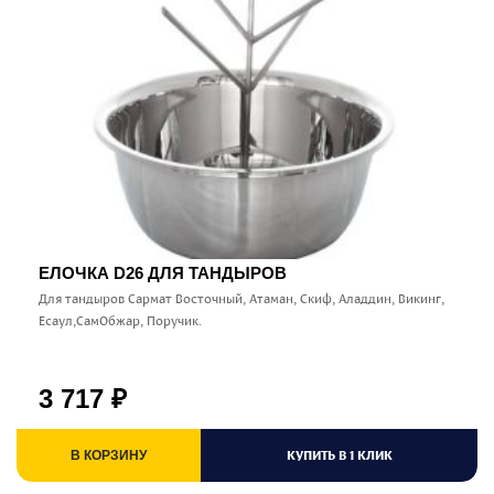
ЕЛОЧКА D26 ДЛЯ ТАНДЫРОВ
Для тандыров Сармат Восточный, Атаман, Скиф, Аладдин, Викинг,
Есаул,СамОбжар, Поручик.
3 717
₽
КУПИТЬ В 1 КЛИК
В КОРЗИНУ