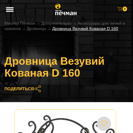
0
Мистер Печман
→
Дополнительно
→
Аксессуары для печей и
каминов
→
Дровницы
→
Дровница Везувий Кованая D 160
Дровница Везувий
Кованая D 160
ПОДЕЛИТЬСЯ