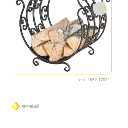
арт:
1952-17622