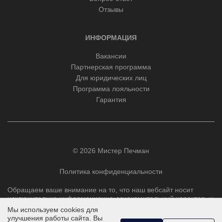
Отзывы
ИНФОРМАЦИЯ
Вакансии
Партнерская программа
Для юридических лиц
Программа лояльности
Гарантия
© 2026 Мистер Печман
Политика конфиденциальности
Обращаем ваше внимание на то, что наш вебсайт носит
исключительно информационно-ознакомительный характер, и
ни при каких условиях не является публичной офертой,
Мы используем cookies для
определяемой положениями Статьи 437 Гражданского
улучшения работы сайта. Вы