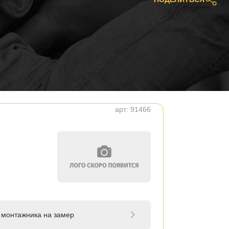
арт:
91466
 монтажника на замер