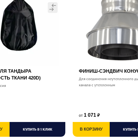
ДЛЯ ТАНДЫРА
ФИНИШ-СЭНДВИЧ КОН
СТЬ ТКАНИ 420D)
Для соединения неутепленного д
канала с утепленным
ссия
1 071
от
₽
У
КУПИТЬ В 1 КЛИК
В КОРЗИНУ
КУПИТЬ 