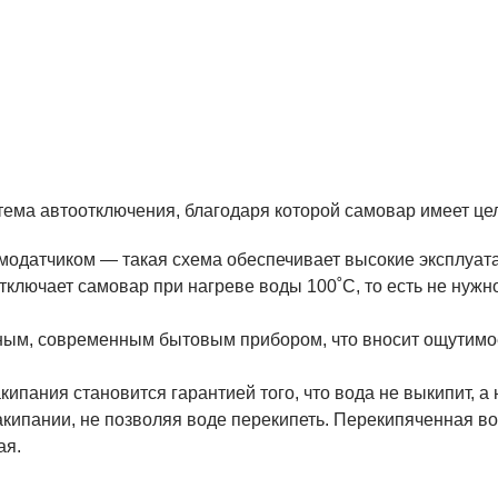
ема автоотключения, благодаря которой самовар имеет це
модатчиком — такая схема обеспечивает высокие эксплуат
ключает самовар при нагреве воды 100˚С, то есть не нужно
ым, современным бытовым прибором, что вносит ощутимое
кипания становится гарантией того, что вода не выкипит, а
кипании, не позволяя воде перекипеть. Перекипяченная вод
ая.