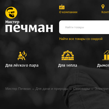
О компании
Конт
Найти все товары со скидкой
Для лёгкого пара
Для тепла
Дымо
Мистер Печман
→
Для дачи и природы
→
Самовары
→
Электри