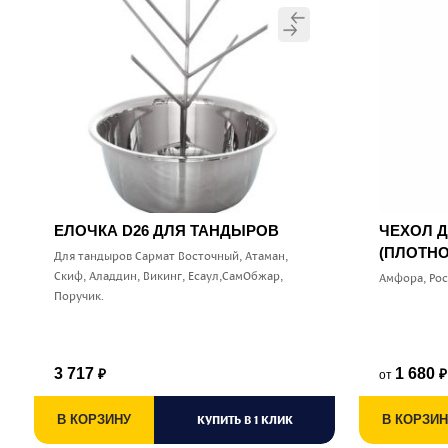
ЕЛОЧКА D26 ДЛЯ ТАНДЫРОВ
ЧЕХОЛ 
(ПЛОТНО
Для тандыров Сармат Восточный, Атаман,
Скиф, Аладдин, Викинг, Есаул,СамОбжар,
Амфора, Ро
Поручик.
3 717
1 680
от
₽
₽
В КОРЗИНУ
КУПИТЬ В 1 КЛИК
В КОРЗИН