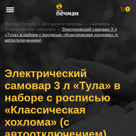
0
Мистер Печман
→
Для дачи и природы
→
Самовары
→
Электрические самовары
→
Электрический самовар 3 л
«Тула» в наборе с росписью «Классическая хохлома» (с
автоотключением)
Электрический
самовар 3 л «Тула» в
наборе с росписью
«Классическая
хохлома» (с
автоотключением)