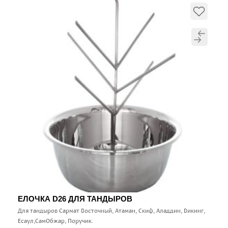
ЕЛОЧКА D26 ДЛЯ ТАНДЫРОВ
Для тандыров Сармат Восточный, Атаман, Скиф, Аладдин, Викинг,
Есаул,СамОбжар, Поручик.