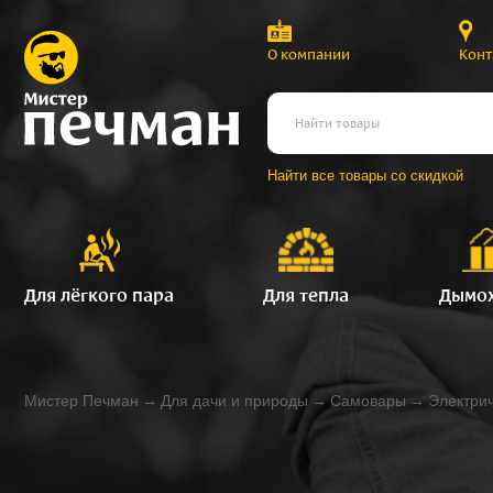
О компании
Конт
Найти все товары со скидкой
Для лёгкого пара
Для тепла
Дымо
Мистер Печман
→
Для дачи и природы
→
Самовары
→
Электри