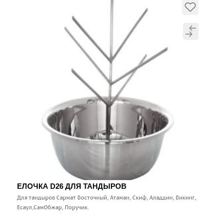
ЕЛОЧКА D26 ДЛЯ ТАНДЫРОВ
Для тандыров Сармат Восточный, Атаман, Скиф, Аладдин, Викинг,
Есаул,СамОбжар, Поручик.