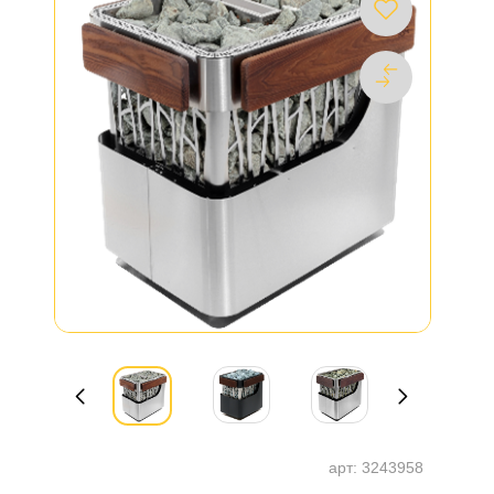
арт:
3243958