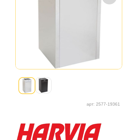
арт:
2577-19361