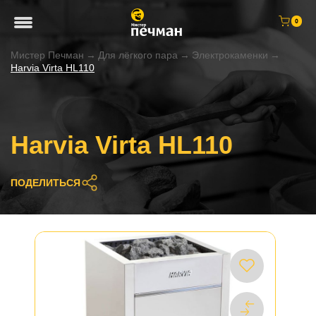
0
Мистер Печман
→
Для лёгкого пара
→
Электрокаменки
→
Harvia Virta HL110
Harvia Virta HL110
ПОДЕЛИТЬСЯ