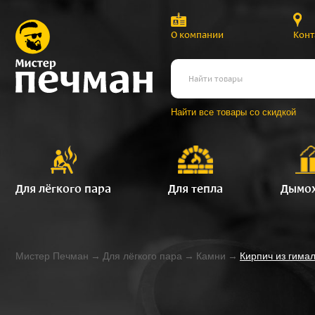
О компании
Конт
Найти все товары со скидкой
Для лёгкого пара
Для тепла
Дымо
Мистер Печман
→
Для лёгкого пара
→
Камни
→
Кирпич из гима