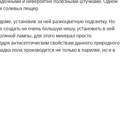
агадочными и невероятно полезными штучками. Одной
ых солевых пещер.
 доме, установив за ней разноцветную подсветку. Но
создать не очень большую нишу, установить в ней
соляной лампы, для этого минерал просто
аря антисептическим свойствам данного природного
адка пола производится не только в парилке, но и в