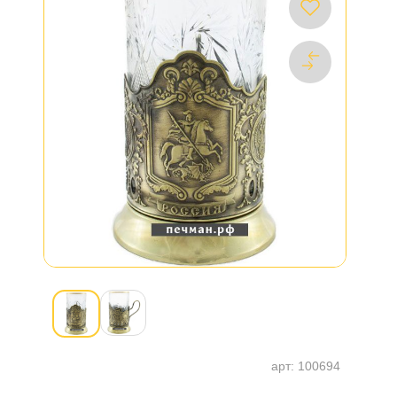
арт:
100694