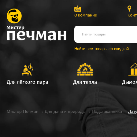
О компании
Конт
Найти все товары со скидкой
Для лёгкого пара
Для тепла
Дымо
Мистер Печман
→
Для дачи и природы
→
Подстаканники
→
Лату