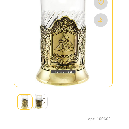
арт:
100662