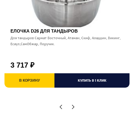
ЕЛОЧКА D26 ДЛЯ ТАНДЫРОВ
Для тандыров Сармат Восточный, Атаман, Скиф, Аладдин, Викинг,
Есаул,СамОбжар, Поручик.
3 717
₽
КУПИТЬ В 1 КЛИК
В КОРЗИНУ