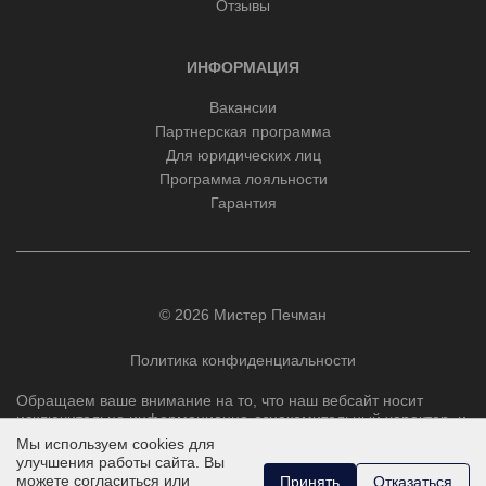
Отзывы
ИНФОРМАЦИЯ
Вакансии
Партнерская программа
Для юридических лиц
Программа лояльности
Гарантия
© 2026 Мистер Печман
Политика конфиденциальности
Обращаем ваше внимание на то, что наш вебсайт носит
исключительно информационно-ознакомительный характер, и
ни при каких условиях не является публичной офертой,
Мы используем cookies для
определяемой положениями Статьи 437 Гражданского
улучшения работы сайта. Вы
кодекса РФ.
можете согласиться или
Принять
Отказаться