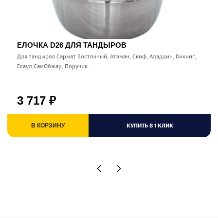
ЕЛОЧКА D26 ДЛЯ ТАНДЫРОВ
Для тандыров Сармат Восточный, Атаман, Скиф, Аладдин, Викинг,
Есаул,СамОбжар, Поручик.
3 717
₽
КУПИТЬ В 1 КЛИК
В КОРЗИНУ