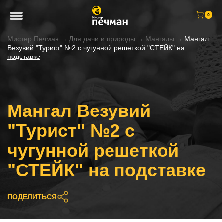
0
Мистер Печман
→
Для дачи и природы
→
Мангалы
→
Мангал
Везувий "Турист" №2 с чугунной решеткой "СТЕЙК" на
подставке
Мангал Везувий
"Турист" №2 с
чугунной решеткой
"СТЕЙК" на подставке
ПОДЕЛИТЬСЯ