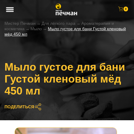
0
Мистер Печман
→
Для лёгкого пара
→
Ароматерапия и
косметика
→
Мыло
→
Мыло густое для бани Густой кленовый
мёд 450 мл
Мыло густое для бани
Густой кленовый мёд
450 мл
ПОДЕЛИТЬСЯ