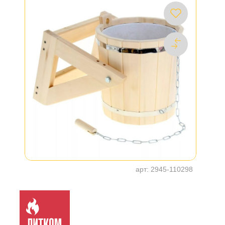
арт:
2945-110298