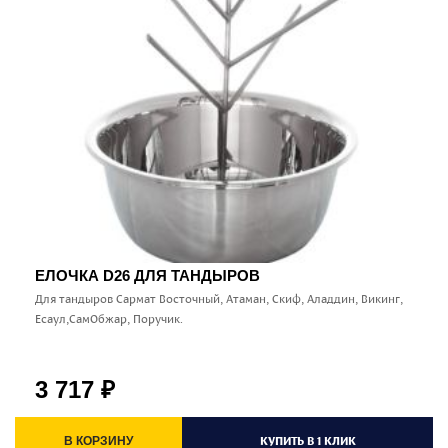
ЕЛОЧКА D26 ДЛЯ ТАНДЫРОВ
Для тандыров Сармат Восточный, Атаман, Скиф, Аладдин, Викинг,
Есаул,СамОбжар, Поручик.
3 717
₽
КУПИТЬ В 1 КЛИК
В КОРЗИНУ