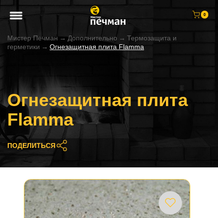
0
Мистер Печман
→
Дополнительно
→
Термозащита и
герметики
→
Огнезащитная плита Flamma
Огнезащитная плита
Flamma
ПОДЕЛИТЬСЯ