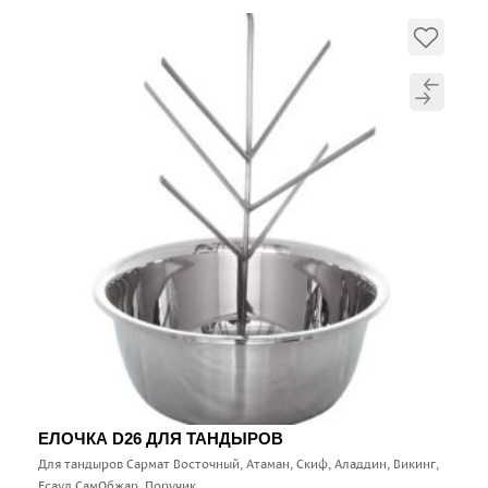
ЕЛОЧКА D26 ДЛЯ ТАНДЫРОВ
Для тандыров Сармат Восточный, Атаман, Скиф, Аладдин, Викинг,
Есаул,СамОбжар, Поручик.