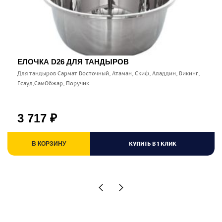
ЕЛОЧКА D26 ДЛЯ ТАНДЫРОВ
Для тандыров Сармат Восточный, Атаман, Скиф, Аладдин, Викинг,
Есаул,СамОбжар, Поручик.
3 717
₽
КУПИТЬ В 1 КЛИК
В КОРЗИНУ