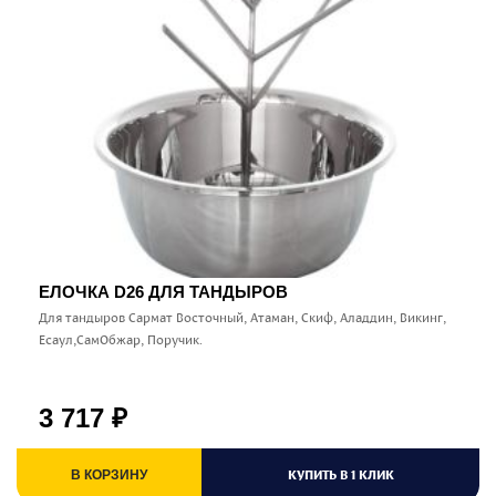
ЕЛОЧКА D26 ДЛЯ ТАНДЫРОВ
Для тандыров Сармат Восточный, Атаман, Скиф, Аладдин, Викинг,
Есаул,СамОбжар, Поручик.
3 717
₽
КУПИТЬ В 1 КЛИК
В КОРЗИНУ