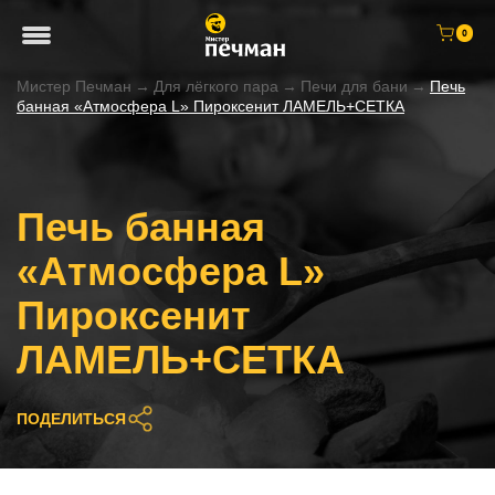
0
Мистер Печман
→
Для лёгкого пара
→
Печи для бани
→
Печь
банная «Атмосфера L» Пироксенит ЛАМЕЛЬ+СЕТКА
Печь банная
«Атмосфера L»
Пироксенит
ЛАМЕЛЬ+СЕТКА
ПОДЕЛИТЬСЯ